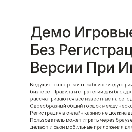
Демо Игровые
Без Регистра
Версии При И
Ведущие эксперты из гемблинг-индустри
бизнесе. Правила и стратегии для блэкдж
рассматриваются все известные на сего
Своеобразный общий горшок между неск
Регистрация в онлайн казино не должна в
Пользователь может играть через браузер
делают и свои мобильные приложения для A