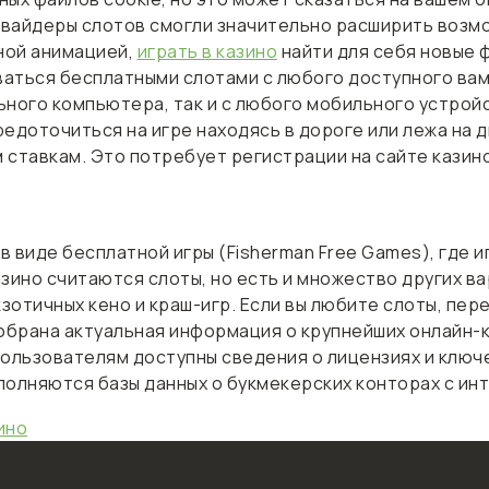
вайдеры слотов смогли значительно расширить возмо
ной анимацией,
играть в казино
найти для себя новые ф
ться бесплатными слотами с любого доступного вам 
ьного компьютера, так и с любого мобильного устрой
оточиться на игре находясь в дороге или лежа на д
ставкам. Это потребует регистрации на сайте казино
 в виде бесплатной игры (Fisherman Free Games), где 
зино считаются слоты, но есть и множество других ва
зотичных кено и краш-игр. Если вы любите слоты, пер
обрана актуальная информация о крупнейших онлайн-к
 Пользователям доступны сведения о лицензиях и ключ
полняются базы данных о букмекерских конторах с ин
ино