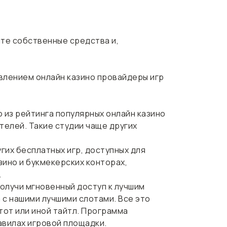
ите собственные средства и,
влением онлайн казино провайдеры игр
 из рейтинга популярных онлайн казино
елей. Такие студии чаще других
гих бесплатных игр, доступных для
зино и букмекерских конторах,
.
олучи мгновенный доступ к лучшим
 с нашими лучшими слотами. Все это
тот или иной тайтл. Программа
авилах игровой площадки.