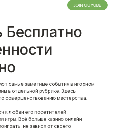
JOIN GUYUBE
 Бесплатно
енности
но
уют самые заметные события в игорном
аны в отдельной рубрике. Здесь
 по совершенствованию мастерства.
юч к любви его посетителей.
я игры. Всё больше казино онлайн
поиграть, не завися от своего