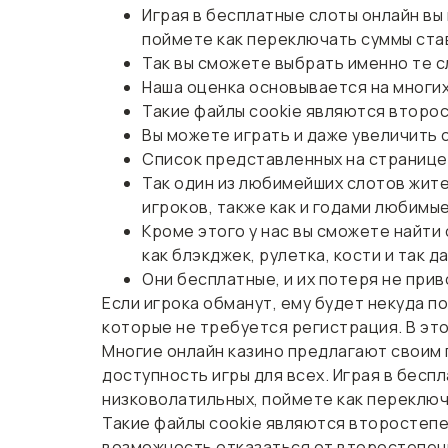
Играя в бесплатные слоты онлайн в
поймете как переключать суммы став
Так вы сможете выбрать именно те сл
Наша оценка основывается на многих
Такие файлы cookie являются второс
Вы можете играть и даже увеличить 
Список представленных на странице
Так один из любимейших слотов жите
игроков, также как и годами любимы
Кроме этого у нас вы сможете найти
как блэкджек, рулетка, кости и так д
Они бесплатные, и их потеря не при
Если игрока обманут, ему будет некуда по
которые не требуется регистрация. В эт
Многие онлайн казино предлагают своим 
доступность игры для всех. Играя в бес
низковолатильных, поймете как переключа
Такие файлы cookie являются второстепен
возможность отказаться от второстепенны