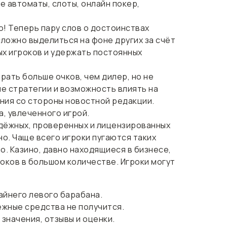
е автоматы, слоты, онлайн покер,
! Теперь пару слов о достоинствах
ложно выделиться на фоне других за счёт
вых игроков и удержать постоянных
рать больше очков, чем дилер, но не
ые стратегии и возможность влиять на
ания со стороны новостной редакции.
, увлеченного игрой.
адёжных, проверенных и лицензированных
о. Чаще всего игроки пугаются таких
о. Казино, давно находящиеся в бизнесе,
оков в большом количестве. Игроки могут
айнего левого барабана.
ежные средства не получится.
знaчeния, oтзывы и oцeнки.